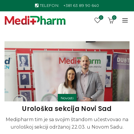
TELEFON:
+381 63 89 90 640
0
0
Novosti
Urološka sekcija Novi Sad
Medipharm tim je sa svojim štandom učestvovao na
urološkoj sekciji održanoj 22.03. u Novom Sadu.