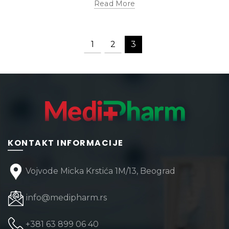
Read More
1
2
3
KONTAKT INFORMACIJE
Vojvode Micka Krstića 1M/13, Beograd
info@medipharm.rs
+381 63 899 06 40