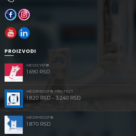
PROIZVODI
MEDICYST®
1.690
RSD
MEDIPROST® PROTECT
Raspon
1.820
RSD
–
3.240
RSD
cena:
od
1.820 RSD
do
MEDIPROST®
3.240 RSD
1.870
RSD