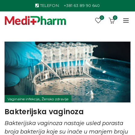
TELEFON:
+381 63 89 90 640
0
0
,
Vaginalne infekcije
Žensko zdravlje
Bakterijska vaginoza
Bakterijska vaginoza nastaje usled porasta
broja bakterija koje su inače u manjem broju