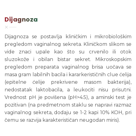
Dijagnoza
Dijagnoza se postavlja kliničkim i mikrobiološkim
pregledom vaginalnog sekreta. Kliničkom slikom se
vide znaci upale kao što su crvenilo ili otok
sluzokože i obilan bistar sekret. Mikroskopskim
pregledom preparata vaginalnog brisa uočava se
masa gram labilnih bacila i kararkerističnih clue ćelija
(epitelne ćelije prekrivene masom bakterija),
nedostatak laktobacila, a leukociti nisu prisutni.
Vrednost pH je povišena (pH>4.5), a aminski test je
pozitivan (na predmetnom staklu se napravi razmaz
vaginalnog sekreta, dodaju se 1-2 kapi 10% KOH, pri
čemu se razvija karakterističan neugodan miris).