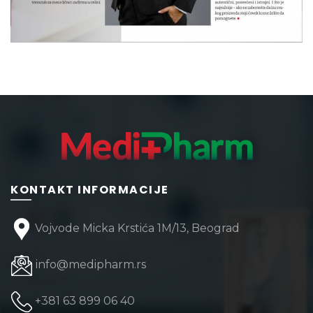
KONTAKT INFORMACIJE
Vojvode Micka Krstića 1M/13, Beograd
info@medipharm.rs
+381 63 899 06 40