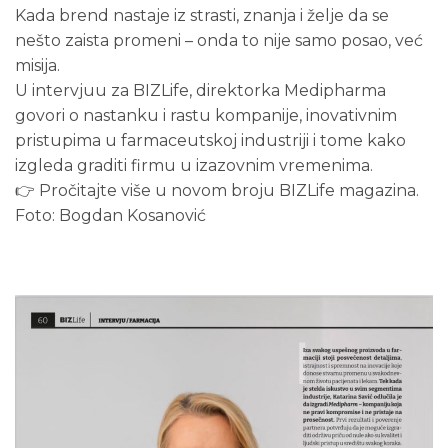
Kada brend nastaje iz strasti, znanja i želje da se
nešto zaista promeni – onda to nije samo posao, već
misija.
U intervjuu za BIZLife, direktorka Medipharma
govori o nastanku i rastu kompanije, inovativnim
pristupima u farmaceutskoj industriji i tome kako
izgleda graditi firmu u izazovnim vremenima.
👉 Pročitajte više u novom broju BIZLife magazina.
Foto: Bogdan Kosanović