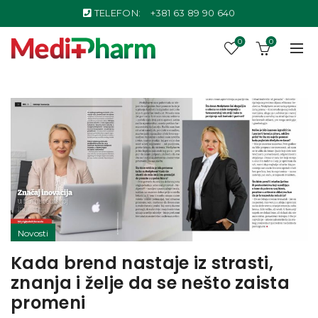
TELEFON:
+381 63 89 90 640
0
0
Novosti
Kada brend nastaje iz strasti,
znanja i želje da se nešto zaista
promeni