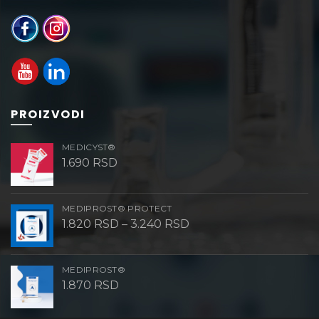
PROIZVODI
MEDICYST®
1.690
RSD
MEDIPROST® PROTECT
Raspon
1.820
RSD
–
3.240
RSD
cena:
od
1.820 RSD
do
MEDIPROST®
3.240 RSD
1.870
RSD