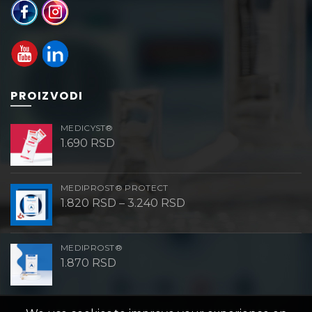
PROIZVODI
MEDICYST®
1.690
RSD
MEDIPROST® PROTECT
Raspon
1.820
RSD
–
3.240
RSD
cena:
od
1.820 RSD
do
MEDIPROST®
3.240 RSD
1.870
RSD