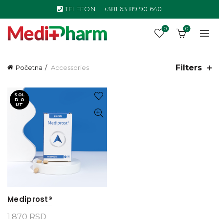
TELEFON:
+381 63 89 90 640
0
0
Filters
Početna
Accessories
SOL
D O
UT
Mediprost®
1.870
RSD