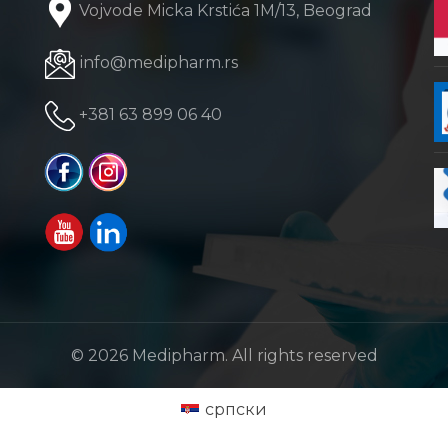
Vojvode Micka Krstića 1M/13, Beograd
info@medipharm.rs
+381 63 899 06 40
© 2026
Medipharm
. All rights reserved
српски