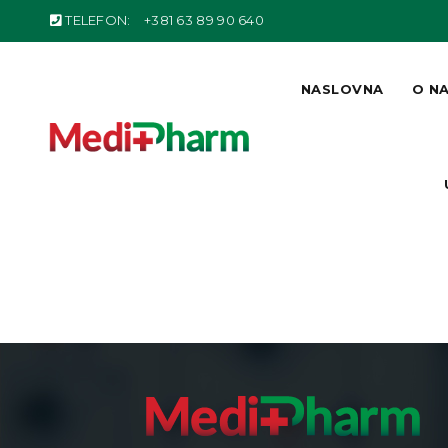
TELEFON:
+381 63 89 90 640
NASLOVNA
O N