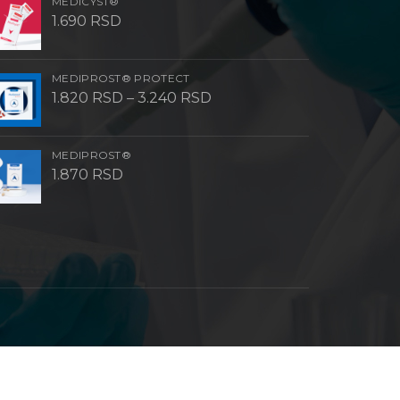
MEDICYST®
1.690
RSD
MEDIPROST® PROTECT
Raspon
1.820
RSD
–
3.240
RSD
cena:
od
1.820 RSD
do
MEDIPROST®
3.240 RSD
1.870
RSD