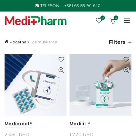
TELEFON:
+381 63 89 90 640
0
0
Filters
Početna
Za muškarce
Medierect®
Medilit ®
2.450
RSD
1.720
RSD