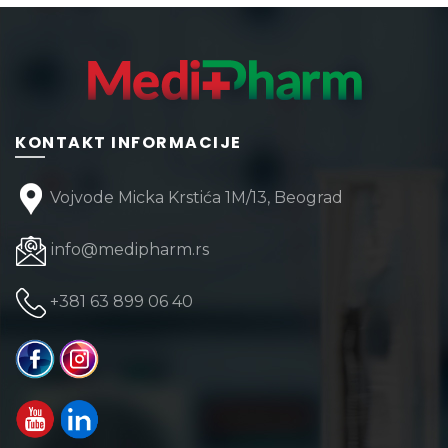
3.24
varijanti
Opcije
mogu
biti
izabran
KONTAKT INFORMACIJE
na
stranici
Vojvode Micka Krstića 1M/13, Beograd
proizvo
info@medipharm.rs
+381 63 899 06 40