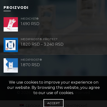
PROIZVODI
MEDICYST®
1.690
RSD
MEDIPROST® PROTECT
Raspon
1.820
RSD
–
3.240
RSD
cena:
od
1.820 RSD
do
MEDIPROST®
3.240 RSD
1.870
RSD
We use cookies to improve your experience on
our website. By browsing this website, you agree
© 2026
Medipharm
. All rights reserved
to our use of cookies.
ACCEPT
српски
English
(
енглески
)