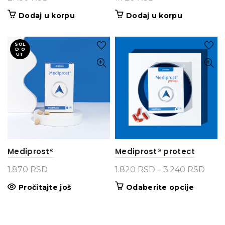
Dodaj u korpu
Dodaj u korpu
SOL
D O
UT
Mediprost®
Mediprost® protect
Rasp
1.870
RSD
1.820
RSD
–
3.240
RSD
cena
Ovaj
Pročitajte još
Odaberite opcije
od
proizvo
1.82
ima
do
više