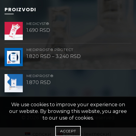
PROIZVODI
MEDICYST®
1.690
RSD
MEDIPROST® PROTECT
Raspon
1.820
RSD
–
3.240
RSD
cena:
od
1.820 RSD
do
MEDIPROST®
3.240 RSD
1.870
RSD
We use cookies to improve your experience on
our website. By browsing this website, you agree
© 2026
Medipharm
. All rights reserved
to our use of cookies.
ACCEPT
српски
English
(
енглески
)