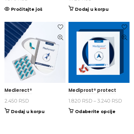
Pročitajte još
Dodaj u korpu
Medierect®
Mediprost® protect
Rasp
2.450
RSD
1.820
RSD
–
3.240
RSD
cena
Ovaj
Dodaj u korpu
Odaberite opcije
od
proizvo
1.82
ima
do
više