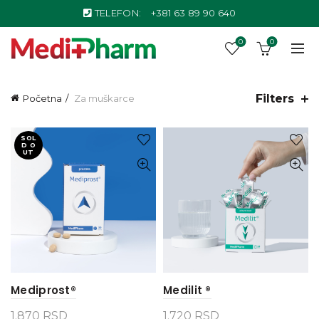
TELEFON:
+381 63 89 90 640
0
0
Filters
Početna
Za muškarce
SOL
D O
UT
Mediprost®
Medilit ®
1.870
RSD
1.720
RSD