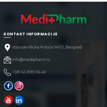
3.24
varijanti
Opcije
mogu
biti
izabran
KONTAKT INFORMACIJE
na
stranici
Vojvode Micka Krstića 1M/13, Beograd
proizvo
info@medipharm.rs
+381 63 899 06 40